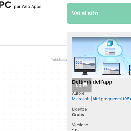
 PC
per Web Apps
Vai al sito
Dettagli dell'app
1/3
Autore
Microsoft
Altri programmi (95
Licenza
Gratis
Versione
1.0